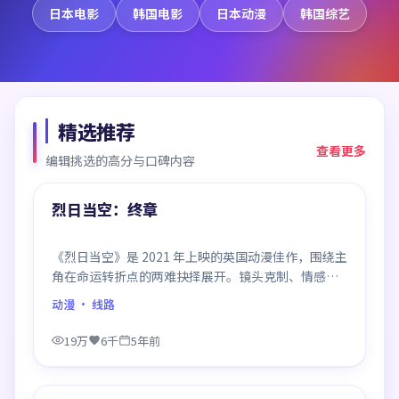
日本电影
韩国电影
日本动漫
韩国综艺
精选推荐
查看更多
编辑挑选的高分与口碑内容
99:48
精选
烈日当空：终章
《烈日当空》是 2021 年上映的英国动漫佳作，围绕主
角在命运转折点的两难抉择展开。镜头克制、情感浓
烈，伏笔层层铺陈，结尾出人意料，是同类题材中口
动漫
· 线路
碑回潮的一部。
19万
6千
5年前
99:39