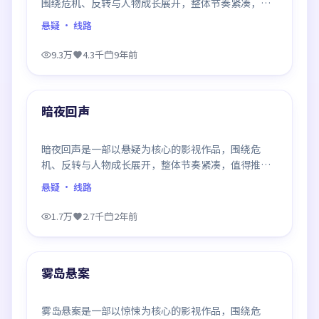
围绕危机、反转与人物成长展开，整体节奏紧凑，值
得推荐观看。
悬疑
· 线路
9.3万
4.3千
9年前
99:17
最新
暗夜回声
暗夜回声是一部以悬疑为核心的影视作品，围绕危
机、反转与人物成长展开，整体节奏紧凑，值得推荐
观看。
悬疑
· 线路
1.7万
2.7千
2年前
88:20
最新
雾岛悬案
雾岛悬案是一部以惊悚为核心的影视作品，围绕危