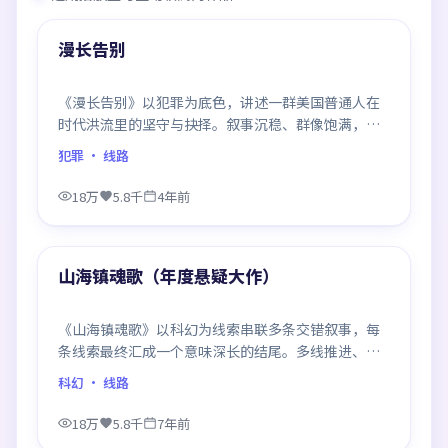
热门
漫长告别
《漫长告别》以犯罪为底色，讲述一群美国普通人在
时代洪流里的坚守与抉择。叙事沉稳、群像饱满，每
一场对手戏都打磨得克制而精确，回味悠长。
犯罪
· 线路
18万
5.8千
4年前
99:44
热门
山海镇魂歌（年度悬疑大作）
《山海镇魂歌》以科幻为线索串联多条交错叙事，每
条线索最终汇成一个意味深长的结尾。多线推进、信
息密度大，二刷时仍有新发现。
科幻
· 线路
18万
5.8千
7年前
95:43