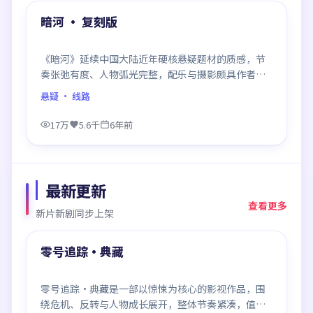
精选
暗河 · 复刻版
《暗河》延续中国大陆近年硬核悬疑题材的质感，节
奏张弛有度、人物弧光完整，配乐与摄影颇具作者风
格，是一部值得逐帧细看的诚意之作。
悬疑
· 线路
17万
5.6千
6年前
最新更新
查看更多
新片新剧同步上架
99:31
最新
零号追踪·典藏
零号追踪·典藏是一部以惊悚为核心的影视作品，围
绕危机、反转与人物成长展开，整体节奏紧凑，值得