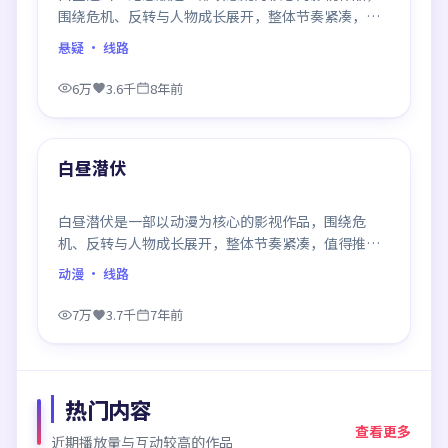
围绕危机、反转与人物成长展开，整体节奏紧凑，值
得推荐观看。
悬疑
· 线路
6万
3.6千
8年前
99:57
最新
白昼潜伏
白昼潜伏是一部以动漫为核心的影视作品，围绕危
机、反转与人物成长展开，整体节奏紧凑，值得推荐
观看。
动漫
· 线路
7万
3.7千
7年前
热门内容
查看更多
近期播放量与互动较高的作品
99:38