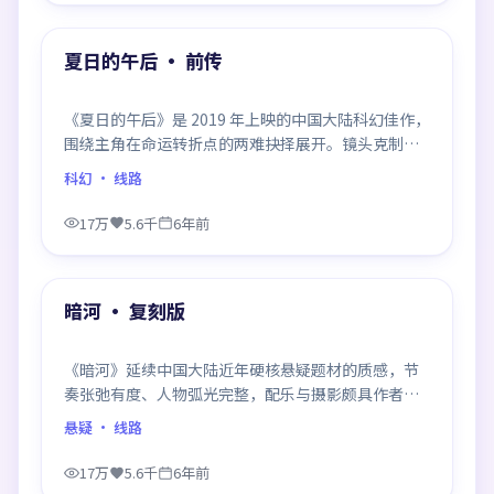
热门
夏日的午后 · 前传
《夏日的午后》是 2019 年上映的中国大陆科幻佳作，
围绕主角在命运转折点的两难抉择展开。镜头克制、
情感浓烈，伏笔层层铺陈，结尾出人意料，是同类题
科幻
· 线路
材中口碑回潮的一部。
17万
5.6千
6年前
99:17
热门
暗河 · 复刻版
《暗河》延续中国大陆近年硬核悬疑题材的质感，节
奏张弛有度、人物弧光完整，配乐与摄影颇具作者风
格，是一部值得逐帧细看的诚意之作。
悬疑
· 线路
17万
5.6千
6年前