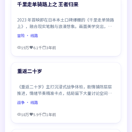
精选
千里走单骑路上之 王者归来
2023 年首映即在日本本土口碑爆棚的《千里走单骑路
上》，融合现实笔触与浪漫想象。画面美学突出，节
奏拿捏到位，是当年话题度居高不下的代表作。
冒险
· 线路
19万
6.1千
3年前
99:42
精选
重返二十岁
《重返二十岁》主打沉浸式战争体验，剧情铺陈层层
推进，情绪节奏精准卡点，结局留下大量讨论空间，
适合喜欢慢热好戏的观众。
战争
· 线路
18万
5.9千
1年前
99:29