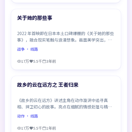
99:33
热门
关于她的那些事
2022 年首映即在日本本土口碑爆棚的《关于她的那些
事》，融合现实笔触与浪漫想象。画面美学突出，节
奏拿捏到位，是当年话题度居高不下的代表作。
战争
· 线路
17万
5.5千
3年前
99:56
热门
故乡的云在远方之 王者归来
《故乡的云在远方》讲述主角在动作漩涡中追寻真
相、捍卫初心的故事。亮点在细腻的情感处理与精良
制作，感情戏与动作戏比例平衡，节奏舒服。
动作
· 线路
17万
5.5千
1年前