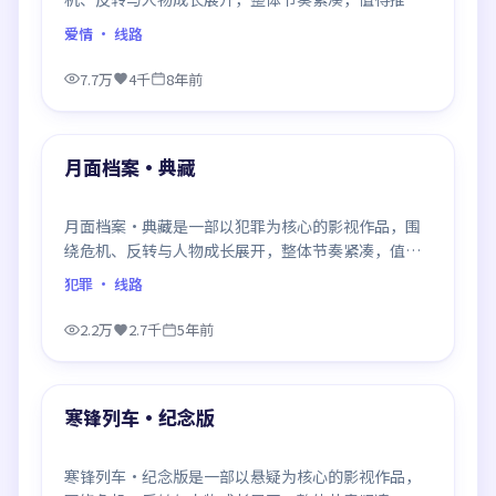
观看。
爱情
· 线路
7.7万
4千
8年前
99:38
最新
月面档案·典藏
月面档案·典藏是一部以犯罪为核心的影视作品，围
绕危机、反转与人物成长展开，整体节奏紧凑，值得
推荐观看。
犯罪
· 线路
2.2万
2.7千
5年前
99:58
最新
寒锋列车·纪念版
寒锋列车·纪念版是一部以悬疑为核心的影视作品，