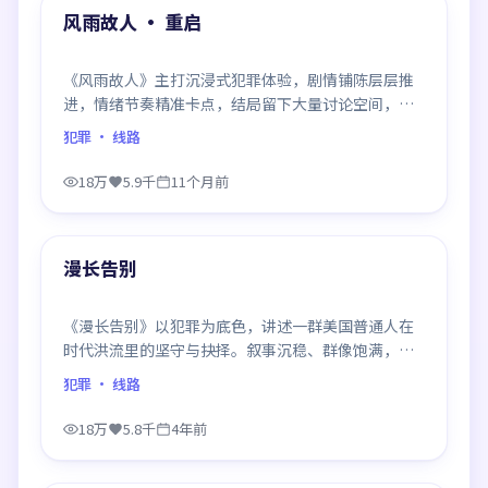
精选
风雨故人 · 重启
《风雨故人》主打沉浸式犯罪体验，剧情铺陈层层推
进，情绪节奏精准卡点，结局留下大量讨论空间，适
合喜欢慢热好戏的观众。
犯罪
· 线路
18万
5.9千
11个月前
99:38
精选
漫长告别
《漫长告别》以犯罪为底色，讲述一群美国普通人在
时代洪流里的坚守与抉择。叙事沉稳、群像饱满，每
一场对手戏都打磨得克制而精确，回味悠长。
犯罪
· 线路
18万
5.8千
4年前
99:44