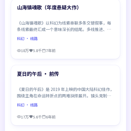
精选
山海镇魂歌（年度悬疑大作）
《山海镇魂歌》以科幻为线索串联多条交错叙事，每
条线索最终汇成一个意味深长的结尾。多线推进、信
息密度大，二刷时仍有新发现。
科幻
· 线路
18万
5.8千
7年前
95:43
精选
夏日的午后 · 前传
《夏日的午后》是 2019 年上映的中国大陆科幻佳作，
围绕主角在命运转折点的两难抉择展开。镜头克制、
情感浓烈，伏笔层层铺陈，结尾出人意料，是同类题
科幻
· 线路
材中口碑回潮的一部。
17万
5.6千
6年前
99:17